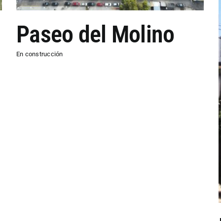
Paseo del Molino
Pilay 22
En construcción
Finalizado