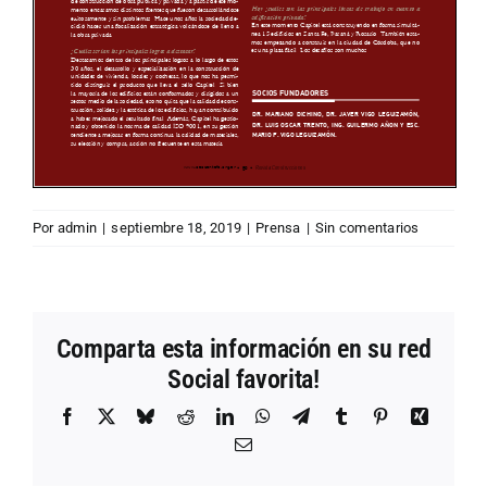
Por
admin
|
septiembre 18, 2019
|
Prensa
|
Sin comentarios
Comparta esta información en su red
Social favorita!
Facebook
X
Bluesky
Reddit
LinkedIn
WhatsApp
Telegram
Tumblr
Pinterest
Xing
Correo
electrónico